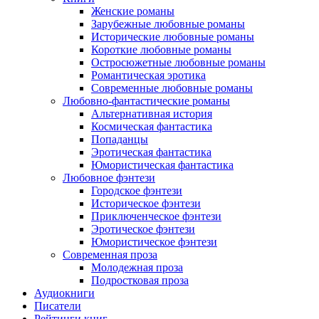
Женские романы
Зарубежные любовные романы
Исторические любовные романы
Короткие любовные романы
Остросюжетные любовные романы
Романтическая эротика
Современные любовные романы
Любовно-фантастические романы
Альтернативная история
Космическая фантастика
Попаданцы
Эротическая фантастика
Юмористическая фантастика
Любовное фэнтези
Городское фэнтези
Историческое фэнтези
Приключенческое фэнтези
Эротическое фэнтези
Юмористическое фэнтези
Современная проза
Молодежная проза
Подростковая проза
Аудиокниги
Писатели
Рейтинги книг