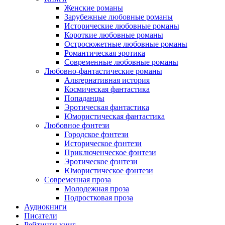
Женские романы
Зарубежные любовные романы
Исторические любовные романы
Короткие любовные романы
Остросюжетные любовные романы
Романтическая эротика
Современные любовные романы
Любовно-фантастические романы
Альтернативная история
Космическая фантастика
Попаданцы
Эротическая фантастика
Юмористическая фантастика
Любовное фэнтези
Городское фэнтези
Историческое фэнтези
Приключенческое фэнтези
Эротическое фэнтези
Юмористическое фэнтези
Современная проза
Молодежная проза
Подростковая проза
Аудиокниги
Писатели
Рейтинги книг