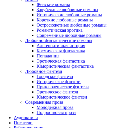
Женские романы
Зарубежные любовные романы
Исторические любовные романы
Короткие любовные романы
Остросюжетные любовные романы
Романтическая эротика
Современные любовные романы
Любовно-фантастические романы
Альтернативная история
Космическая фантастика
Попаданцы
Эротическая фантастика
Юмористическая фантастика
Любовное фэнтези
Городское фэнтези
Историческое фэнтези
Приключенческое фэнтези
Эротическое фэнтези
Юмористическое фэнтези
Современная проза
Молодежная проза
Подростковая проза
Аудиокниги
Писатели
Рейтинги книг