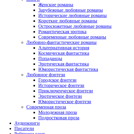
Женские романы
Зарубежные любовные романы
Исторические любовные романы
Короткие любовные романы
Остросюжетные любовные романы
Романтическая эротика
Современные любовные романы
Любовно-фантастические романы
Альтернативная история
Космическая фантастика
Попаданцы
Эротическая фантастика
Юмористическая фантастика
Любовное фэнтези
Городское фэнтези
Историческое фэнтези
Приключенческое фэнтези
Эротическое фэнтези
Юмористическое фэнтези
Современная проза
Молодежная проза
Подростковая проза
Аудиокниги
Писатели
Рейтинги книг