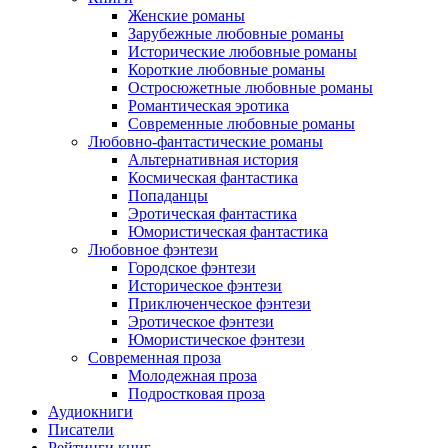
Женские романы
Зарубежные любовные романы
Исторические любовные романы
Короткие любовные романы
Остросюжетные любовные романы
Романтическая эротика
Современные любовные романы
Любовно-фантастические романы
Альтернативная история
Космическая фантастика
Попаданцы
Эротическая фантастика
Юмористическая фантастика
Любовное фэнтези
Городское фэнтези
Историческое фэнтези
Приключенческое фэнтези
Эротическое фэнтези
Юмористическое фэнтези
Современная проза
Молодежная проза
Подростковая проза
Аудиокниги
Писатели
Рейтинги книг