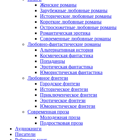
Женские романы
Зарубежные любовные романы
Исторические любовные романы
Короткие любовные романы
Остросюжетные любовные романы
Романтическая эротика
Современные любовные романы
Любовно-фантастические романы
Альтернативная история
Космическая фантастика
Попаданцы
Эротическая фантастика
Юмористическая фантастика
Любовное фэнтези
Городское фэнтези
Историческое фэнтези
Приключенческое фэнтези
Эротическое фэнтези
Юмористическое фэнтези
Современная проза
Молодежная проза
Подростковая проза
Аудиокниги
Писатели
Рейтинги книг