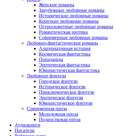
Женские романы
Зарубежные любовные романы
Исторические любовные романы
Короткие любовные романы
Остросюжетные любовные романы
Романтическая эротика
Современные любовные романы
Любовно-фантастические романы
Альтернативная история
Космическая фантастика
Попаданцы
Эротическая фантастика
Юмористическая фантастика
Любовное фэнтези
Городское фэнтези
Историческое фэнтези
Приключенческое фэнтези
Эротическое фэнтези
Юмористическое фэнтези
Современная проза
Молодежная проза
Подростковая проза
Аудиокниги
Писатели
Рейтинги книг