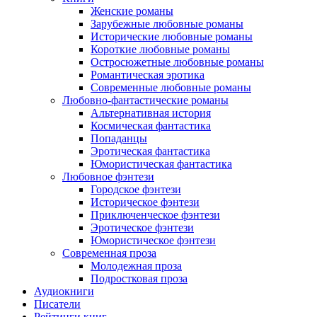
Женские романы
Зарубежные любовные романы
Исторические любовные романы
Короткие любовные романы
Остросюжетные любовные романы
Романтическая эротика
Современные любовные романы
Любовно-фантастические романы
Альтернативная история
Космическая фантастика
Попаданцы
Эротическая фантастика
Юмористическая фантастика
Любовное фэнтези
Городское фэнтези
Историческое фэнтези
Приключенческое фэнтези
Эротическое фэнтези
Юмористическое фэнтези
Современная проза
Молодежная проза
Подростковая проза
Аудиокниги
Писатели
Рейтинги книг