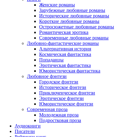
Женские романы
Зарубежные любовные романы
Исторические любовные романы
Короткие любовные романы
Остросюжетные любовные романы
Романтическая эротика
Современные любовные романы
Любовно-фантастические романы
Альтернативная история
Космическая фантастика
Попаданцы
Эротическая фантастика
Юмористическая фантастика
Любовное фэнтези
Городское фэнтези
Историческое фэнтези
Приключенческое фэнтези
Эротическое фэнтези
Юмористическое фэнтези
Современная проза
Молодежная проза
Подростковая проза
Аудиокниги
Писатели
Рейтинги книг