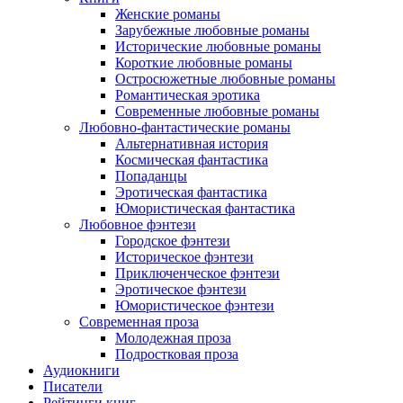
Женские романы
Зарубежные любовные романы
Исторические любовные романы
Короткие любовные романы
Остросюжетные любовные романы
Романтическая эротика
Современные любовные романы
Любовно-фантастические романы
Альтернативная история
Космическая фантастика
Попаданцы
Эротическая фантастика
Юмористическая фантастика
Любовное фэнтези
Городское фэнтези
Историческое фэнтези
Приключенческое фэнтези
Эротическое фэнтези
Юмористическое фэнтези
Современная проза
Молодежная проза
Подростковая проза
Аудиокниги
Писатели
Рейтинги книг