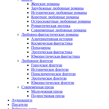
Женские романы
Зарубежные любовные романы
Исторические любовные романы
Короткие любовные романы
Остросюжетные любовные романы
Романтическая эротика
Современные любовные романы
Любовно-фантастические романы
Альтернативная история
Космическая фантастика
Попаданцы
Эротическая фантастика
Юмористическая фантастика
Любовное фэнтези
Городское фэнтези
Историческое фэнтези
Приключенческое фэнтези
Эротическое фэнтези
Юмористическое фэнтези
Современная проза
Молодежная проза
Подростковая проза
Аудиокниги
Писатели
Рейтинги книг