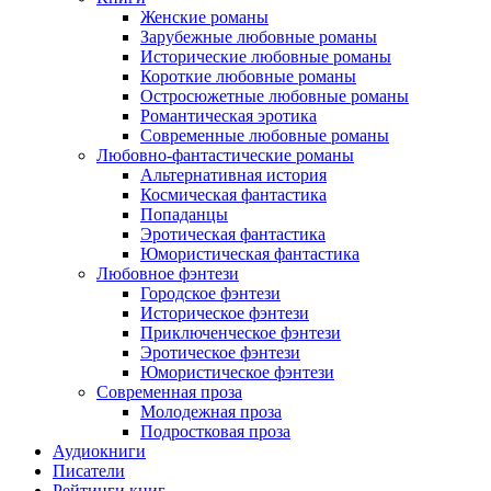
Женские романы
Зарубежные любовные романы
Исторические любовные романы
Короткие любовные романы
Остросюжетные любовные романы
Романтическая эротика
Современные любовные романы
Любовно-фантастические романы
Альтернативная история
Космическая фантастика
Попаданцы
Эротическая фантастика
Юмористическая фантастика
Любовное фэнтези
Городское фэнтези
Историческое фэнтези
Приключенческое фэнтези
Эротическое фэнтези
Юмористическое фэнтези
Современная проза
Молодежная проза
Подростковая проза
Аудиокниги
Писатели
Рейтинги книг