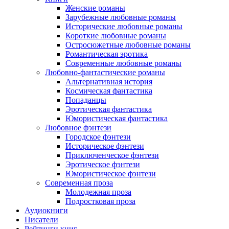
Женские романы
Зарубежные любовные романы
Исторические любовные романы
Короткие любовные романы
Остросюжетные любовные романы
Романтическая эротика
Современные любовные романы
Любовно-фантастические романы
Альтернативная история
Космическая фантастика
Попаданцы
Эротическая фантастика
Юмористическая фантастика
Любовное фэнтези
Городское фэнтези
Историческое фэнтези
Приключенческое фэнтези
Эротическое фэнтези
Юмористическое фэнтези
Современная проза
Молодежная проза
Подростковая проза
Аудиокниги
Писатели
Рейтинги книг