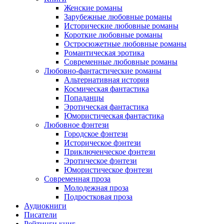
Женские романы
Зарубежные любовные романы
Исторические любовные романы
Короткие любовные романы
Остросюжетные любовные романы
Романтическая эротика
Современные любовные романы
Любовно-фантастические романы
Альтернативная история
Космическая фантастика
Попаданцы
Эротическая фантастика
Юмористическая фантастика
Любовное фэнтези
Городское фэнтези
Историческое фэнтези
Приключенческое фэнтези
Эротическое фэнтези
Юмористическое фэнтези
Современная проза
Молодежная проза
Подростковая проза
Аудиокниги
Писатели
Рейтинги книг