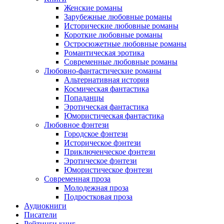
Женские романы
Зарубежные любовные романы
Исторические любовные романы
Короткие любовные романы
Остросюжетные любовные романы
Романтическая эротика
Современные любовные романы
Любовно-фантастические романы
Альтернативная история
Космическая фантастика
Попаданцы
Эротическая фантастика
Юмористическая фантастика
Любовное фэнтези
Городское фэнтези
Историческое фэнтези
Приключенческое фэнтези
Эротическое фэнтези
Юмористическое фэнтези
Современная проза
Молодежная проза
Подростковая проза
Аудиокниги
Писатели
Рейтинги книг