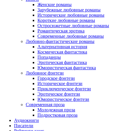
Женские романы
Зарубежные любовные романы
Исторические любовные романы
Короткие любовные романы
Остросюжетные любовные романы
Романтическая эротика
Современные любовные романы
Любовно-фантастические романы
Альтернативная история
Космическая фантастика
Попаданцы
Эротическая фантастика
Юмористическая фантастика
Любовное фэнтези
Городское фэнтези
Историческое фэнтези
Приключенческое фэнтези
Эротическое фэнтези
Юмористическое фэнтези
Современная проза
Молодежная проза
Подростковая проза
Аудиокниги
Писатели
Рейтинги книг