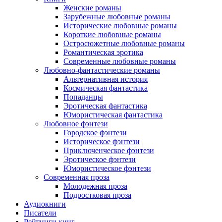
Женские романы
Зарубежные любовные романы
Исторические любовные романы
Короткие любовные романы
Остросюжетные любовные романы
Романтическая эротика
Современные любовные романы
Любовно-фантастические романы
Альтернативная история
Космическая фантастика
Попаданцы
Эротическая фантастика
Юмористическая фантастика
Любовное фэнтези
Городское фэнтези
Историческое фэнтези
Приключенческое фэнтези
Эротическое фэнтези
Юмористическое фэнтези
Современная проза
Молодежная проза
Подростковая проза
Аудиокниги
Писатели
Рейтинги книг