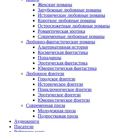
Женские романы
Зарубежные любовные романы
Исторические любовные романы
Короткие любовные романы
Остросюжетные любовные романы
Романтическая эротика
Современные любовные романы
Любовно-фантастические романы
Альтернативная история
Космическая фантастика
Попаданцы
Эротическая фантастика
Юмористическая фантастика
Любовное фэнтези
Городское фэнтези
Историческое фэнтези
Приключенческое фэнтези
Эротическое фэнтези
Юмористическое фэнтези
Современная проза
Молодежная проза
Подростковая проза
Аудиокниги
Писатели
Рейтинги книг