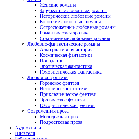
Женские романы
Зарубежные любовные романы
Исторические любовные романы
Короткие любовные романы
Остросюжетные любовные романы
Романтическая эротика
Современные любовные романы
Любовно-фантастические романы
Альтернативная история
Космическая фантастика
Попаданцы
Эротическая фантастика
Юмористическая фантастика
Любовное фэнтези
Городское фэнтези
Историческое фэнтези
Приключенческое фэнтези
Эротическое фэнтези
Юмористическое фэнтези
Современная проза
Молодежная проза
Подростковая проза
Аудиокниги
Писатели
Рейтинги книг