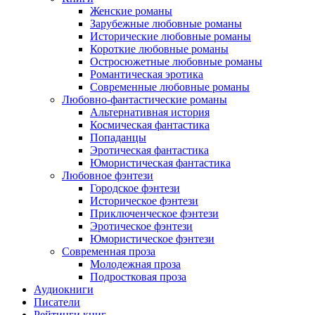
Женские романы
Зарубежные любовные романы
Исторические любовные романы
Короткие любовные романы
Остросюжетные любовные романы
Романтическая эротика
Современные любовные романы
Любовно-фантастические романы
Альтернативная история
Космическая фантастика
Попаданцы
Эротическая фантастика
Юмористическая фантастика
Любовное фэнтези
Городское фэнтези
Историческое фэнтези
Приключенческое фэнтези
Эротическое фэнтези
Юмористическое фэнтези
Современная проза
Молодежная проза
Подростковая проза
Аудиокниги
Писатели
Рейтинги книг