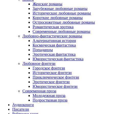
Женские романы
Зарубежные любовные романы
Исторические любовные романы
Короткие любовные романы
Остросюжетные любовные романы
Романтическая эротика
Современные любовные романы
Любовно-фантастические романы
Альтернативная история
Космическая фантастика
Попаданцы
Эротическая фантастика
Юмористическая фантастика
Любовное фэнтези
Городское фэнтези
Историческое фэнтези
Приключенческое фэнтези
Эротическое фэнтези
Юмористическое фэнтези
Современная проза
Молодежная проза
Подростковая проза
Аудиокниги
Писатели
Рейтинги книг