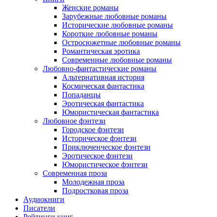
Женские романы
Зарубежные любовные романы
Исторические любовные романы
Короткие любовные романы
Остросюжетные любовные романы
Романтическая эротика
Современные любовные романы
Любовно-фантастические романы
Альтернативная история
Космическая фантастика
Попаданцы
Эротическая фантастика
Юмористическая фантастика
Любовное фэнтези
Городское фэнтези
Историческое фэнтези
Приключенческое фэнтези
Эротическое фэнтези
Юмористическое фэнтези
Современная проза
Молодежная проза
Подростковая проза
Аудиокниги
Писатели
Рейтинги книг