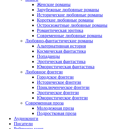
Женские романы
Зарубежные любовные романы
Исторические любовные романы
Короткие любовные романы
Остросюжетные любовные романы
Романтическая эротика
Современные любовные романы
Любовно-фантастические романы
Альтернативная история
Космическая фантастика
Попаданцы
Эротическая фантастика
Юмористическая фантастика
Любовное фэнтези
Городское фэнтези
Историческое фэнтези
Приключенческое фэнтези
Эротическое фэнтези
Юмористическое фэнтези
Современная проза
Молодежная проза
Подростковая проза
Аудиокниги
Писатели
Рейтинги книг