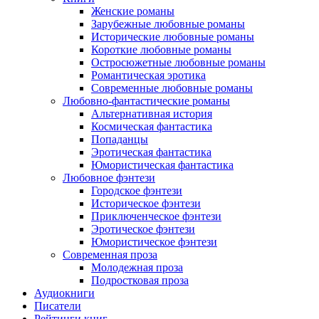
Женские романы
Зарубежные любовные романы
Исторические любовные романы
Короткие любовные романы
Остросюжетные любовные романы
Романтическая эротика
Современные любовные романы
Любовно-фантастические романы
Альтернативная история
Космическая фантастика
Попаданцы
Эротическая фантастика
Юмористическая фантастика
Любовное фэнтези
Городское фэнтези
Историческое фэнтези
Приключенческое фэнтези
Эротическое фэнтези
Юмористическое фэнтези
Современная проза
Молодежная проза
Подростковая проза
Аудиокниги
Писатели
Рейтинги книг