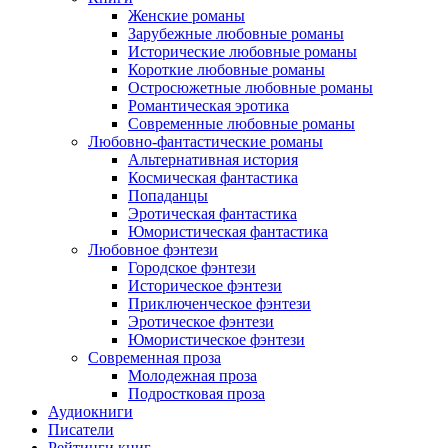
Женские романы
Зарубежные любовные романы
Исторические любовные романы
Короткие любовные романы
Остросюжетные любовные романы
Романтическая эротика
Современные любовные романы
Любовно-фантастические романы
Альтернативная история
Космическая фантастика
Попаданцы
Эротическая фантастика
Юмористическая фантастика
Любовное фэнтези
Городское фэнтези
Историческое фэнтези
Приключенческое фэнтези
Эротическое фэнтези
Юмористическое фэнтези
Современная проза
Молодежная проза
Подростковая проза
Аудиокниги
Писатели
Рейтинги книг