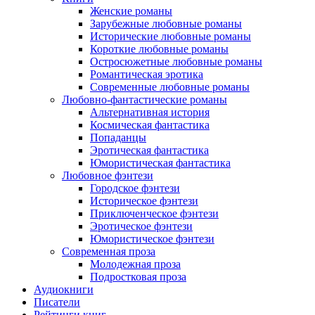
Женские романы
Зарубежные любовные романы
Исторические любовные романы
Короткие любовные романы
Остросюжетные любовные романы
Романтическая эротика
Современные любовные романы
Любовно-фантастические романы
Альтернативная история
Космическая фантастика
Попаданцы
Эротическая фантастика
Юмористическая фантастика
Любовное фэнтези
Городское фэнтези
Историческое фэнтези
Приключенческое фэнтези
Эротическое фэнтези
Юмористическое фэнтези
Современная проза
Молодежная проза
Подростковая проза
Аудиокниги
Писатели
Рейтинги книг