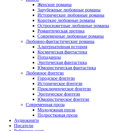
Женские романы
Зарубежные любовные романы
Исторические любовные романы
Короткие любовные романы
Остросюжетные любовные романы
Романтическая эротика
Современные любовные романы
Любовно-фантастические романы
Альтернативная история
Космическая фантастика
Попаданцы
Эротическая фантастика
Юмористическая фантастика
Любовное фэнтези
Городское фэнтези
Историческое фэнтези
Приключенческое фэнтези
Эротическое фэнтези
Юмористическое фэнтези
Современная проза
Молодежная проза
Подростковая проза
Аудиокниги
Писатели
Рейтинги книг