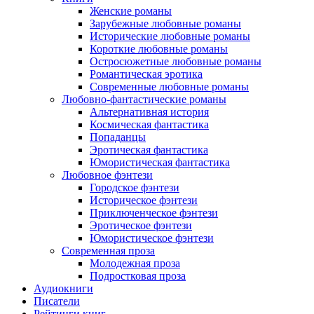
Женские романы
Зарубежные любовные романы
Исторические любовные романы
Короткие любовные романы
Остросюжетные любовные романы
Романтическая эротика
Современные любовные романы
Любовно-фантастические романы
Альтернативная история
Космическая фантастика
Попаданцы
Эротическая фантастика
Юмористическая фантастика
Любовное фэнтези
Городское фэнтези
Историческое фэнтези
Приключенческое фэнтези
Эротическое фэнтези
Юмористическое фэнтези
Современная проза
Молодежная проза
Подростковая проза
Аудиокниги
Писатели
Рейтинги книг