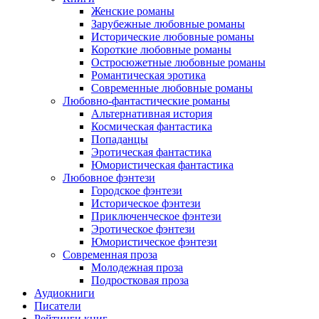
Женские романы
Зарубежные любовные романы
Исторические любовные романы
Короткие любовные романы
Остросюжетные любовные романы
Романтическая эротика
Современные любовные романы
Любовно-фантастические романы
Альтернативная история
Космическая фантастика
Попаданцы
Эротическая фантастика
Юмористическая фантастика
Любовное фэнтези
Городское фэнтези
Историческое фэнтези
Приключенческое фэнтези
Эротическое фэнтези
Юмористическое фэнтези
Современная проза
Молодежная проза
Подростковая проза
Аудиокниги
Писатели
Рейтинги книг