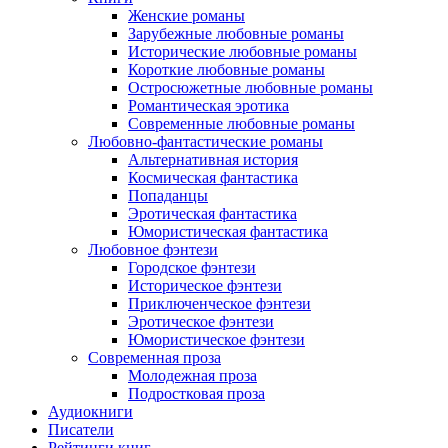
Женские романы
Зарубежные любовные романы
Исторические любовные романы
Короткие любовные романы
Остросюжетные любовные романы
Романтическая эротика
Современные любовные романы
Любовно-фантастические романы
Альтернативная история
Космическая фантастика
Попаданцы
Эротическая фантастика
Юмористическая фантастика
Любовное фэнтези
Городское фэнтези
Историческое фэнтези
Приключенческое фэнтези
Эротическое фэнтези
Юмористическое фэнтези
Современная проза
Молодежная проза
Подростковая проза
Аудиокниги
Писатели
Рейтинги книг