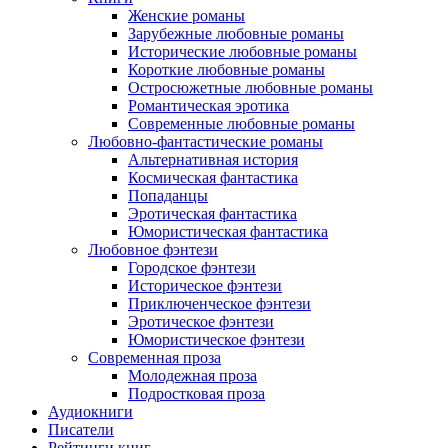
Женские романы
Зарубежные любовные романы
Исторические любовные романы
Короткие любовные романы
Остросюжетные любовные романы
Романтическая эротика
Современные любовные романы
Любовно-фантастические романы
Альтернативная история
Космическая фантастика
Попаданцы
Эротическая фантастика
Юмористическая фантастика
Любовное фэнтези
Городское фэнтези
Историческое фэнтези
Приключенческое фэнтези
Эротическое фэнтези
Юмористическое фэнтези
Современная проза
Молодежная проза
Подростковая проза
Аудиокниги
Писатели
Рейтинги книг