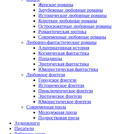
Женские романы
Зарубежные любовные романы
Исторические любовные романы
Короткие любовные романы
Остросюжетные любовные романы
Романтическая эротика
Современные любовные романы
Любовно-фантастические романы
Альтернативная история
Космическая фантастика
Попаданцы
Эротическая фантастика
Юмористическая фантастика
Любовное фэнтези
Городское фэнтези
Историческое фэнтези
Приключенческое фэнтези
Эротическое фэнтези
Юмористическое фэнтези
Современная проза
Молодежная проза
Подростковая проза
Аудиокниги
Писатели
Рейтинги книг