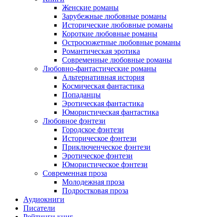
Женские романы
Зарубежные любовные романы
Исторические любовные романы
Короткие любовные романы
Остросюжетные любовные романы
Романтическая эротика
Современные любовные романы
Любовно-фантастические романы
Альтернативная история
Космическая фантастика
Попаданцы
Эротическая фантастика
Юмористическая фантастика
Любовное фэнтези
Городское фэнтези
Историческое фэнтези
Приключенческое фэнтези
Эротическое фэнтези
Юмористическое фэнтези
Современная проза
Молодежная проза
Подростковая проза
Аудиокниги
Писатели
Рейтинги книг