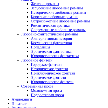
Женские романы
Зарубежные любовные романы
Исторические любовные романы
Короткие любовные романы
Остросюжетные любовные романы
Романтическая эротика
Современные любовные романы
Любовно-фантастические романы
Альтернативная история
Космическая фантастика
Попаданцы
Эротическая фантастика
Юмористическая фантастика
Любовное фэнтези
Городское фэнтези
Историческое фэнтези
Приключенческое фэнтези
Эротическое фэнтези
Юмористическое фэнтези
Современная проза
Молодежная проза
Подростковая проза
Аудиокниги
Писатели
Рейтинги книг