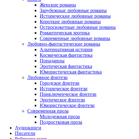
Женские романы
Зарубежные любовные романы
Исторические любовные романы
Короткие любовные романы
Остросюжетные любовные романы
Романтическая эротика
Современные любовные романы
Любовно-фантастические романы
Альтернативная история
Космическая фантастика
Попаданцы
Эротическая фантастика
Юмористическая фантастика
Любовное фэнтези
Городское фэнтези
Историческое фэнтези
Приключенческое фэнтези
Эротическое фэнтези
Юмористическое фэнтези
Современная проза
Молодежная проза
Подростковая проза
Аудиокниги
Писатели
Рейтинги книг