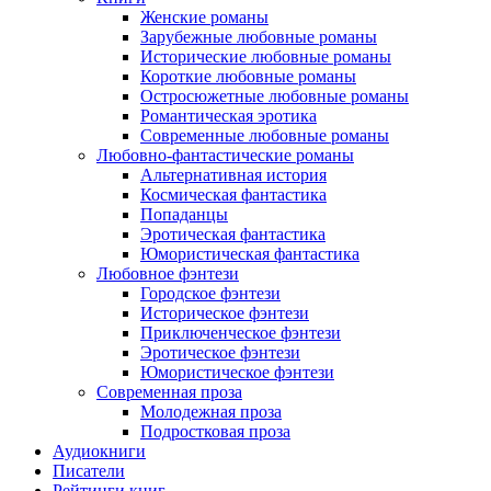
Женские романы
Зарубежные любовные романы
Исторические любовные романы
Короткие любовные романы
Остросюжетные любовные романы
Романтическая эротика
Современные любовные романы
Любовно-фантастические романы
Альтернативная история
Космическая фантастика
Попаданцы
Эротическая фантастика
Юмористическая фантастика
Любовное фэнтези
Городское фэнтези
Историческое фэнтези
Приключенческое фэнтези
Эротическое фэнтези
Юмористическое фэнтези
Современная проза
Молодежная проза
Подростковая проза
Аудиокниги
Писатели
Рейтинги книг