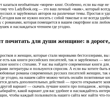
 казаться необъятным «морем» книг. Особенно, если вы еще не т
тому что LadyBook.org — это ваш личный «маяк», который всегда
усских и зарубежных авторов на различные темы. Простая и удо
. Сегодня вам не нужно носить с собой тяжелые и не всегда уд
у с романами, которая помещается в вашем смартфоне или любом
вушек и наслаждаться чтением где угодно.
т почитать для души женщине: в дороге, 
остков и женщин, которые стали мировыми бестселлерами, вы на
где есть как книги российских писателей, так и зарубежных — мо
ские книги с стихами. У нас вы найдете современные книги для 
ами литературы и пользуются спросом. А если вы хотите быть в
е любовные романы современных русских писателей женщин, так 
и где угодно, на нашем сайте можно читать онлайн позитивные 
ридется делать дополнительных действий — просто открываете 
 другой вариант — скачать лучшие книги про попаданок , которы
. Выбирайте, какой вариант для вас удобнее и наслаждайтесь инт
ин, чтобы каждый пользователь нашего сайта мог найти что-то,