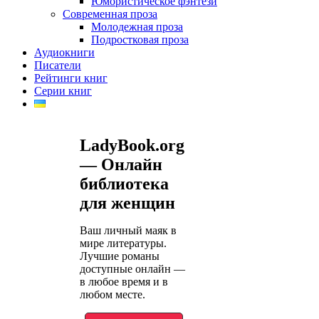
Юмористическое фэнтези
Современная проза
Молодежная проза
Подростковая проза
Аудиокниги
Писатели
Рейтинги книг
Серии книг
LadyBook.org
— Онлайн
библиотека
для женщин
Ваш личный маяк в
мире литературы.
Лучшие романы
доступные онлайн —
в любое время и в
любом месте.