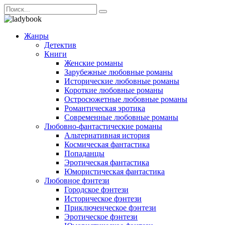
Перейти
Search
к
for:
содержанию
Жанры
Детектив
Книги
Женские романы
Зарубежные любовные романы
Исторические любовные романы
Короткие любовные романы
Остросюжетные любовные романы
Романтическая эротика
Современные любовные романы
Любовно-фантастические романы
Альтернативная история
Космическая фантастика
Попаданцы
Эротическая фантастика
Юмористическая фантастика
Любовное фэнтези
Городское фэнтези
Историческое фэнтези
Приключенческое фэнтези
Эротическое фэнтези