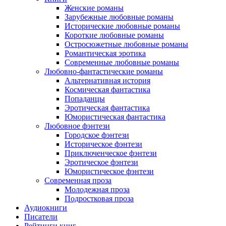
Женские романы
Зарубежные любовные романы
Исторические любовные романы
Короткие любовные романы
Остросюжетные любовные романы
Романтическая эротика
Современные любовные романы
Любовно-фантастические романы
Альтернативная история
Космическая фантастика
Попаданцы
Эротическая фантастика
Юмористическая фантастика
Любовное фэнтези
Городское фэнтези
Историческое фэнтези
Приключенческое фэнтези
Эротическое фэнтези
Юмористическое фэнтези
Современная проза
Молодежная проза
Подростковая проза
Аудиокниги
Писатели
Рейтинги книг