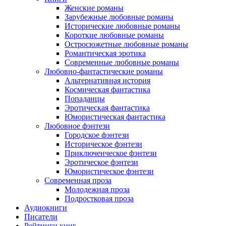
Женские романы
Зарубежные любовные романы
Исторические любовные романы
Короткие любовные романы
Остросюжетные любовные романы
Романтическая эротика
Современные любовные романы
Любовно-фантастические романы
Альтернативная история
Космическая фантастика
Попаданцы
Эротическая фантастика
Юмористическая фантастика
Любовное фэнтези
Городское фэнтези
Историческое фэнтези
Приключенческое фэнтези
Эротическое фэнтези
Юмористическое фэнтези
Современная проза
Молодежная проза
Подростковая проза
Аудиокниги
Писатели
Рейтинги книг