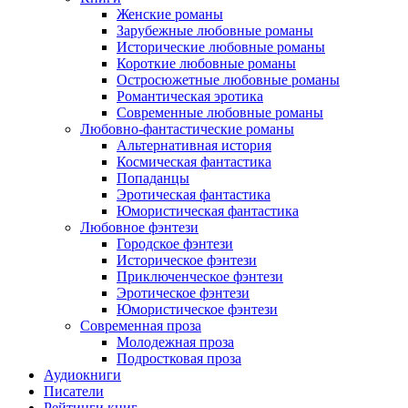
Женские романы
Зарубежные любовные романы
Исторические любовные романы
Короткие любовные романы
Остросюжетные любовные романы
Романтическая эротика
Современные любовные романы
Любовно-фантастические романы
Альтернативная история
Космическая фантастика
Попаданцы
Эротическая фантастика
Юмористическая фантастика
Любовное фэнтези
Городское фэнтези
Историческое фэнтези
Приключенческое фэнтези
Эротическое фэнтези
Юмористическое фэнтези
Современная проза
Молодежная проза
Подростковая проза
Аудиокниги
Писатели
Рейтинги книг