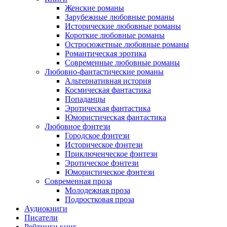
Женские романы
Зарубежные любовные романы
Исторические любовные романы
Короткие любовные романы
Остросюжетные любовные романы
Романтическая эротика
Современные любовные романы
Любовно-фантастические романы
Альтернативная история
Космическая фантастика
Попаданцы
Эротическая фантастика
Юмористическая фантастика
Любовное фэнтези
Городское фэнтези
Историческое фэнтези
Приключенческое фэнтези
Эротическое фэнтези
Юмористическое фэнтези
Современная проза
Молодежная проза
Подростковая проза
Аудиокниги
Писатели
Рейтинги книг