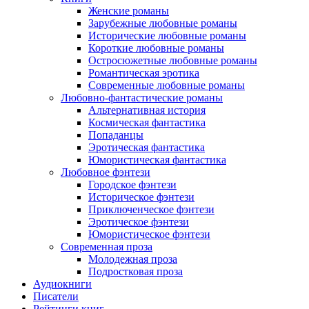
Женские романы
Зарубежные любовные романы
Исторические любовные романы
Короткие любовные романы
Остросюжетные любовные романы
Романтическая эротика
Современные любовные романы
Любовно-фантастические романы
Альтернативная история
Космическая фантастика
Попаданцы
Эротическая фантастика
Юмористическая фантастика
Любовное фэнтези
Городское фэнтези
Историческое фэнтези
Приключенческое фэнтези
Эротическое фэнтези
Юмористическое фэнтези
Современная проза
Молодежная проза
Подростковая проза
Аудиокниги
Писатели
Рейтинги книг