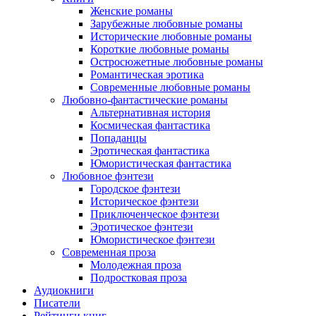
Женские романы
Зарубежные любовные романы
Исторические любовные романы
Короткие любовные романы
Остросюжетные любовные романы
Романтическая эротика
Современные любовные романы
Любовно-фантастические романы
Альтернативная история
Космическая фантастика
Попаданцы
Эротическая фантастика
Юмористическая фантастика
Любовное фэнтези
Городское фэнтези
Историческое фэнтези
Приключенческое фэнтези
Эротическое фэнтези
Юмористическое фэнтези
Современная проза
Молодежная проза
Подростковая проза
Аудиокниги
Писатели
Рейтинги книг