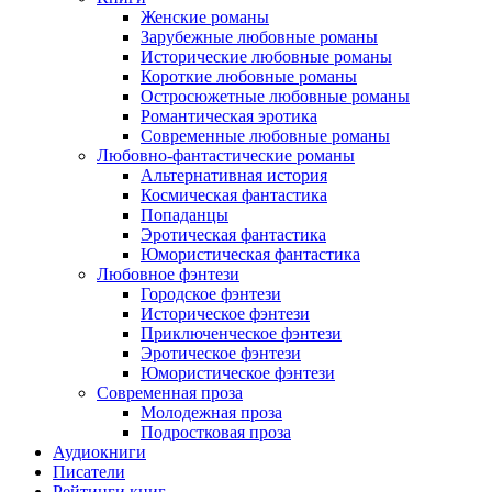
Женские романы
Зарубежные любовные романы
Исторические любовные романы
Короткие любовные романы
Остросюжетные любовные романы
Романтическая эротика
Современные любовные романы
Любовно-фантастические романы
Альтернативная история
Космическая фантастика
Попаданцы
Эротическая фантастика
Юмористическая фантастика
Любовное фэнтези
Городское фэнтези
Историческое фэнтези
Приключенческое фэнтези
Эротическое фэнтези
Юмористическое фэнтези
Современная проза
Молодежная проза
Подростковая проза
Аудиокниги
Писатели
Рейтинги книг