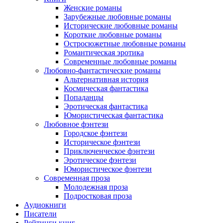
Женские романы
Зарубежные любовные романы
Исторические любовные романы
Короткие любовные романы
Остросюжетные любовные романы
Романтическая эротика
Современные любовные романы
Любовно-фантастические романы
Альтернативная история
Космическая фантастика
Попаданцы
Эротическая фантастика
Юмористическая фантастика
Любовное фэнтези
Городское фэнтези
Историческое фэнтези
Приключенческое фэнтези
Эротическое фэнтези
Юмористическое фэнтези
Современная проза
Молодежная проза
Подростковая проза
Аудиокниги
Писатели
Рейтинги книг