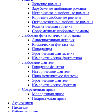
Женские романы
Зарубежные любовные романы
Исторические любовные романы
Короткие любовные романы
Остросюжетные любовные романы
Романтическая эротика
Современные любовные романы
Любовно-фантастические романы
Альтернативная история
Космическая фантастика
Попаданцы
Эротическая фантастика
Юмористическая фантастика
Любовное фэнтези
Городское фэнтези
Историческое фэнтези
Приключенческое фэнтези
Эротическое фэнтези
Юмористическое фэнтези
Современная проза
Молодежная проза
Подростковая проза
Аудиокниги
Писатели
Рейтинги книг