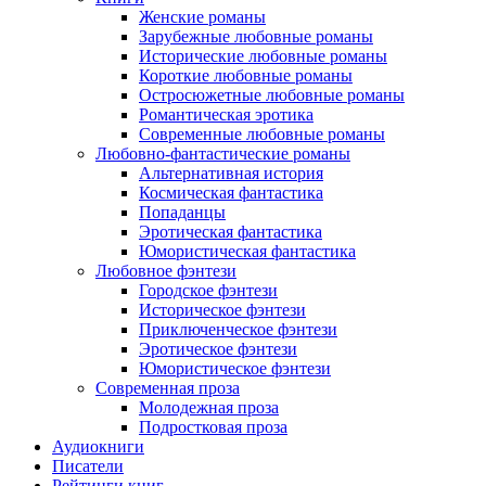
Женские романы
Зарубежные любовные романы
Исторические любовные романы
Короткие любовные романы
Остросюжетные любовные романы
Романтическая эротика
Современные любовные романы
Любовно-фантастические романы
Альтернативная история
Космическая фантастика
Попаданцы
Эротическая фантастика
Юмористическая фантастика
Любовное фэнтези
Городское фэнтези
Историческое фэнтези
Приключенческое фэнтези
Эротическое фэнтези
Юмористическое фэнтези
Современная проза
Молодежная проза
Подростковая проза
Аудиокниги
Писатели
Рейтинги книг