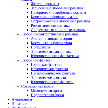
Женские романы
Зарубежные любовные романы
Исторические любовные романы
Короткие любовные романы
Остросюжетные любовные романы
Романтическая эротика
Современные любовные романы
Любовно-фантастические романы
Альтернативная история
Космическая фантастика
Попаданцы
Эротическая фантастика
Юмористическая фантастика
Любовное фэнтези
Городское фэнтези
Историческое фэнтези
Приключенческое фэнтези
Эротическое фэнтези
Юмористическое фэнтези
Современная проза
Молодежная проза
Подростковая проза
Аудиокниги
Писатели
Рейтинги книг