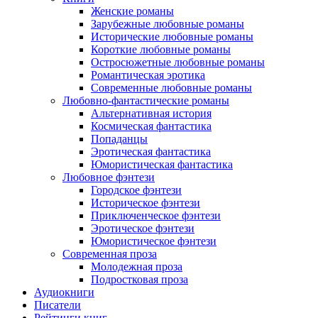
Женские романы
Зарубежные любовные романы
Исторические любовные романы
Короткие любовные романы
Остросюжетные любовные романы
Романтическая эротика
Современные любовные романы
Любовно-фантастические романы
Альтернативная история
Космическая фантастика
Попаданцы
Эротическая фантастика
Юмористическая фантастика
Любовное фэнтези
Городское фэнтези
Историческое фэнтези
Приключенческое фэнтези
Эротическое фэнтези
Юмористическое фэнтези
Современная проза
Молодежная проза
Подростковая проза
Аудиокниги
Писатели
Рейтинги книг