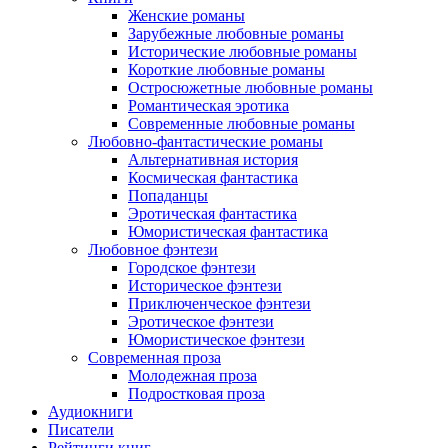
Женские романы
Зарубежные любовные романы
Исторические любовные романы
Короткие любовные романы
Остросюжетные любовные романы
Романтическая эротика
Современные любовные романы
Любовно-фантастические романы
Альтернативная история
Космическая фантастика
Попаданцы
Эротическая фантастика
Юмористическая фантастика
Любовное фэнтези
Городское фэнтези
Историческое фэнтези
Приключенческое фэнтези
Эротическое фэнтези
Юмористическое фэнтези
Современная проза
Молодежная проза
Подростковая проза
Аудиокниги
Писатели
Рейтинги книг